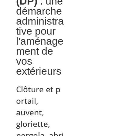
(DP)
: une
démarche
administra
tive pour
l'aménage
ment de
vos
extérieurs
Clôture et p
ortail,
auvent,
gloriette,
pergola, abri