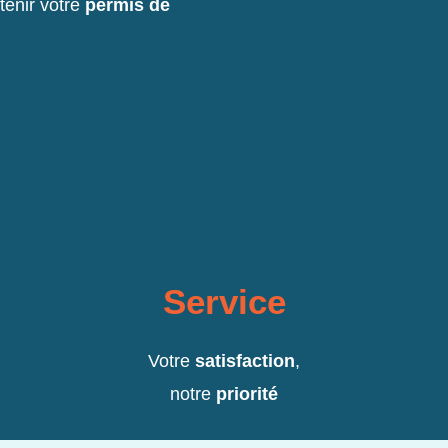
enir votre
permis de
Service
Votre
satisfaction
,
notre
priorité