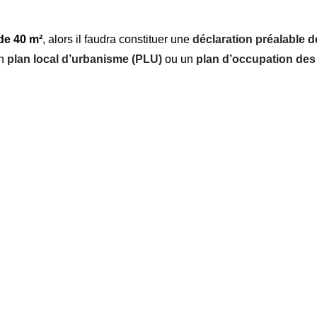
de 40 m²
, alors il faudra constituer une
déclaration préalable d
un
plan local d’urbanisme (PLU)
ou un
plan d’occupation des
prêt à déposer au service urbanisme pour déclarer votr
 un dossier clé en main !