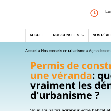
Lu
ACCUEIL
NOS CONSEILS
NOS RÉAL
Accueil
»
Nos conseils en urbanisme
»
Agrandissemen
Permis de const
une véranda
: qu
vraiment les d
d'urbanisme ?
Vous souhaitez
agrandir
votre habitat e