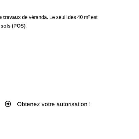
e travaux
de véranda. Le seuil des 40 m² est
 sols (POS)
.
e véranda. Un dessinateur expert
Obtenez votre autorisation !