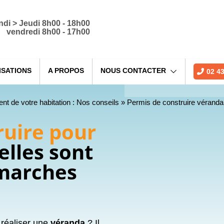
ndi > Jeudi 8h00 - 18h00
vendredi 8h00 - 17h00
ISATIONS
A PROPOS
NOUS CONTACTER
02 43
t de votre habitation : Nos conseils
»
Permis de construire véranda
ruire pour
elles sont
émarches
t réaliser une
véranda
? Il