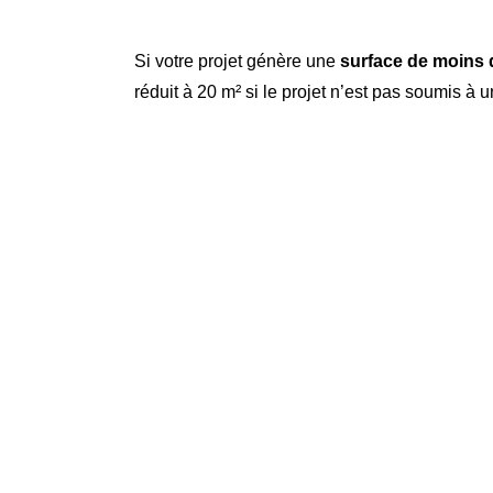
Si votre projet génère une
surface de moins 
réduit à 20 m² si le projet n’est pas soumis à 
ACCÉLÉREZ VOTRE PROJET
Demandez votre permis de construire 
vous accompagne et réalise pour vous